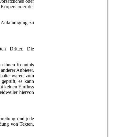
vorsätzliches oder
s Körpers oder der
te Ankündigung zu
en Dritter. Die
von ihnen Kenntnis
 anderer Anbieter.
nhalte waren zum
 geprüft, es kann
t keinen Einfluss
eidweiler hiervon
breitung und jede
ndung von Texten,