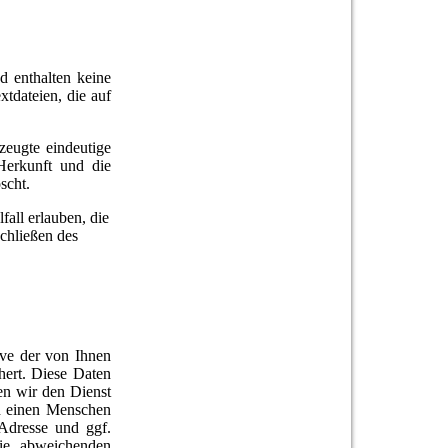
d enthalten keine
xtdateien, die auf
zeugte eindeutige
Herkunft und die
scht.
all erlauben, die
chließen des
ve der von Ihnen
hert. Diese Daten
en wir den Dienst
h einen Menschen
-Adresse und ggf.
ie abweichenden