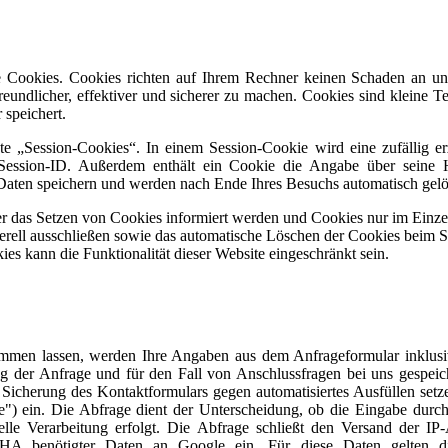
te Cookies. Cookies richten auf Ihrem Rechner keinen Schaden an un
eundlicher, effektiver und sicherer zu machen. Cookies sind kleine Te
speichert.
 „Session-Cookies“. In einem Session-Cookie wird eine zufällig er
e Session-ID. Außerdem enthält ein Cookie die Angabe über seine 
 Daten speichern und werden nach Ende Ihres Besuchs automatisch gelö
er das Setzen von Cookies informiert werden und Cookies nur im Einzelf
rell ausschließen sowie das automatische Löschen der Cookies beim S
es kann die Funktionalität dieser Website eingeschränkt sein.
mmen lassen, werden Ihre Angaben aus dem Anfrageformular inklusi
 der Anfrage und für den Fall von Anschlussfragen bei uns gespeic
 Sicherung des Kontaktformulars gegen automatisiertes Ausfüllen setz
") ein. Die Abfrage dient der Unterscheidung, ob die Eingabe durc
elle Verarbeitung erfolgt. Die Abfrage schließt den Versand der IP
A benötigter Daten an Google ein. Für diese Daten gelten d