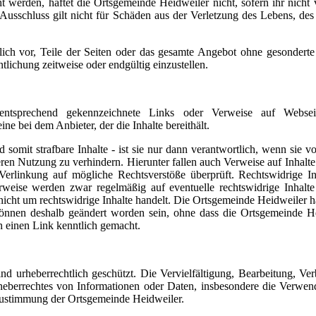
t werden, haftet die Ortsgemeinde Heidweiler nicht, sofern ihr nicht 
r Ausschluss gilt nicht für Schäden aus der Verletzung des Lebens, de
lich vor, Teile der Seiten oder das gesamte Angebot ohne gesonder
tlichung zeitweise oder endgültig einzustellen.
entsprechend gekennzeichnete Links oder Verweise auf Webseit
eine bei dem Anbieter, der die Inhalte bereithält.
 somit strafbare Inhalte - ist sie nur dann verantwortlich, wenn sie 
eren Nutzung zu verhindern. Hierunter fallen auch Verweise auf Inhalte
Verlinkung auf mögliche Rechtsverstöße überprüft. Rechtswidrige I
rweise werden zwar regelmäßig auf eventuelle rechtswidrige Inhalte
icht um rechtswidrige Inhalte handelt. Die Ortsgemeinde Heidweiler ha
 können deshalb geändert worden sein, ohne dass die Ortsgemeinde H
h einen Link kenntlich gemacht.
nd urheberrechtlich geschützt. Die Vervielfältigung, Bearbeitung, Ver
heberrechtes von Informationen oder Daten, insbesondere die Verwe
 Zustimmung der Ortsgemeinde Heidweiler.