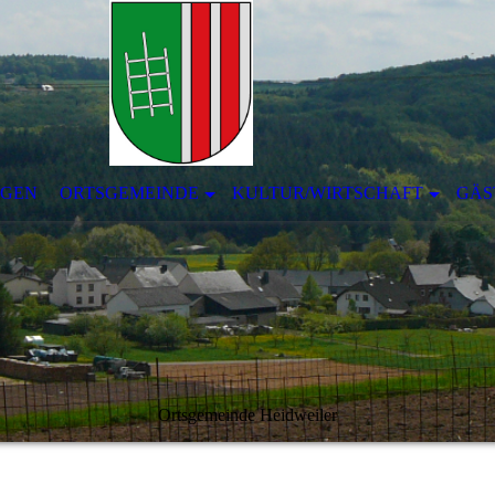
NGEN
ORTSGEMEINDE
KULTUR/WIRTSCHAFT
GÄS
Ortsgemeinde Heidweiler