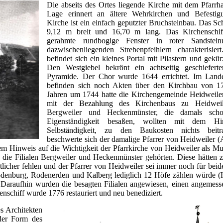
Die abseits des Ortes liegende Kirche mit dem Pfarrha
Lage erinnert an ältere Wehrkirchen und Befestig
Kirche ist ein einfach geputzter Bruchsteinbau. Das Sch
9,12 m breit und 16,70 m lang. Das Kirchenschiff
gerahmte rundbogige Fenster in roter Sandste
dazwischenliegenden Strebenpfeihlern charakterisie
befindet sich ein kleines Portal mit Pilastern und gek
Den Westgiebel bekrönt ein achtseitig geschieferte
Pyramide. Der Chor wurde 1644 errichtet. Im Land
befinden sich noch Akten über den Kirchbau von 1
Jahren um 1744 hatte die Kirchengemeinde Heidweile
mit der Bezahlung des Kirchenbaus zu Heidweile
Bergweiler und Heckenmünster, die damals sch
Eigenständigkeit besaßen, wollten mit dem Hi
Selbständigkeit, zu den Baukosten nichts beitr
beschwerte sich der damalige Pfarrer von Heidweiler 
em Hinweis auf die Wichtigkeit der Pfarrkirche von Heidweiler als Mut
 die Filialen Bergweiler und Heckenmünster gehörten. Diese hätten 
stlicher fehlen und der Pfarrer von Heidweiler sei immer noch für bei
 Dodenburg, Rodenerden und Kalberg lediglich 12 Höfe zählen würde 
Daraufhin wurden die besagten Filialen angewiesen, einen angemess
enschiff wurde 1776 restauriert und neu benediziert.
s Architekten
 der Form des