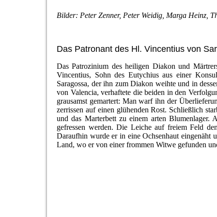
Bilder: Peter Zenner, Peter Weidig, Marga Heinz, T
Das Patronant des Hl. Vincentius von Sa
Das Patrozinium des heiligen Diakon und Märtrers 
Vincentius, Sohn des Eutychius aus einer Konsul
Saragossa, der ihn zum Diakon weihte und in dessen 
von Valencia, verhaftete die beiden in den Verfolg
grausamst gemartert: Man warf ihn der Überlieferu
zerrissen auf einen glühenden Rost. Schließlich st
und das Marterbett zu einem arten Blumenlager. 
gefressen werden. Die Leiche auf freiem Feld de
Daraufhin wurde er in eine Ochsenhaut eingenäht u
Land, wo er von einer frommen Witwe gefunden und