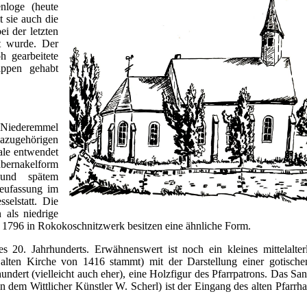
enloge (heute
t sie auch die
ei der letzten
t wurde. Der
h gearbeitete
ippen gehabt
n Niederemmel
azugehörigen
ale entwendet
abernakelform
 und spätem
Neufassung im
elstatt. Die
 als niedrige
 1796 in Rokokoschnitzwerk besitzen eine ähnliche Form.
. Jahrhunderts. Erwähnenswert ist noch ein kleines mittelalter
 alten Kirche von 1416 stammt) mit der Darstellung einer gotisch
ndert (vielleicht auch eher), eine Holzfigur des Pfarrpatrons. Das Sa
n dem Wittlicher Künstler W. Scherl) ist der Eingang des alten Pfarrh