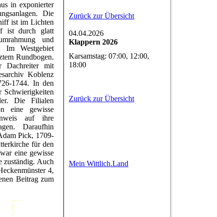
us in exponierter
ungsanlagen. Die
Zurück zur Übersicht
iff ist im Lichten
 ist durch glatt
04.04.2026
inumrahmung und
Klappern 2026
rt. Im Westgebiet
Karsamstag: 07:00, 12:00,
ürztem Rundbogen.
18:00
r Dachreiter mit
esarchiv Koblenz
726-1744. In den
r Schwierigkeiten
Zurück zur Übersicht
r. Die Filialen
on eine gewisse
nweis auf ihre
agen. Daraufhin
(Adam Pick, 1709-
terkirche für den
zwar eine gewisse
de zuständig. Auch
Mein Wittlich.Land
(Heckenmünster 4,
enen Beitrag zum