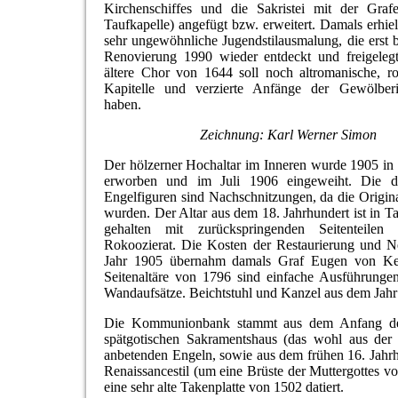
Kirchenschiffes und die Sakristei mit der Graf
Taufkapelle) angefügt bzw. erweitert. Damals erhiel
sehr ungewöhnliche Jugendstilausmalung, die erst b
Renovierung 1990 wieder entdeckt und freigeleg
ältere Chor von 1644 soll noch altromanische, ro
Kapitelle und verzierte Anfänge der Gewölber
haben.
Zeichnung: Karl Werner Simon
Der hölzerner Hochaltar im Inneren wurde 1905 i
erworben und im Juli 1906 eingeweiht. Die d
Engelfiguren sind Nachschnitzungen, da die Origin
wurden. Der Altar aus dem 18. Jahrhundert ist in T
gehalten mit zurückspringenden Seitenteilen
Rokoozierat. Die Kosten der Restaurierung und 
Jahr 1905 übernahm damals Graf Eugen von Kess
Seitenaltäre von 1796 sind einfache Ausführungen
Wandaufsätze. Beichtstuhl und Kanzel aus dem Jahr
Die Kommunionbank stammt aus dem Anfang des 20
spätgotischen Sakramentshaus (das wohl aus der
anbetenden Engeln, sowie aus dem frühen 16. Jahrhu
Renaissancestil (um eine Brüste der Muttergottes vo
eine sehr alte Takenplatte von 1502 datiert.