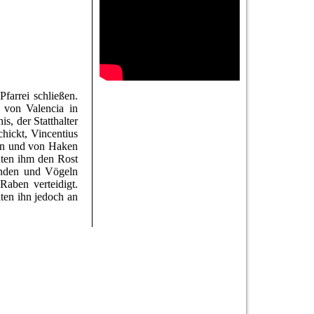
farrei schließen.
 von Valencia in
s, der Statthalter
hickt, Vincentius
ern und von Haken
hten ihm den Rost
Hunden und Vögeln
aben verteidigt.
ten ihn jedoch an