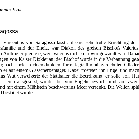
homas Stoll
ragossa
Vincentius von Saragossa lässt auf eine sehr frühe Errichtung der P
sfamilie und der Enola, war Diakon des greisen Bischofs Valerius
Auftrag er predigte, weil Valerius nicht sehr wortgewandt war. Datiani
ungen von Kaiser Diokletian; der Bischof wurde in die Verbannung gesc
ng nach nackt in einen dunklen Turm, legte ihn mit zerdehnten Glied
arb er auf einem Glasscherbenlager. Dabei trösteten ihn Engel und mac
Aus Wut verweigerte der Statthalter die Beerdigung, er solle von 
n Tieren ausgesetzt, wurde aber von Engeln bewacht und von zwei R
nd mit einem Mühlstein beschwert ins Meer versenkt. Die Wellen spül
 bestattet wurde.