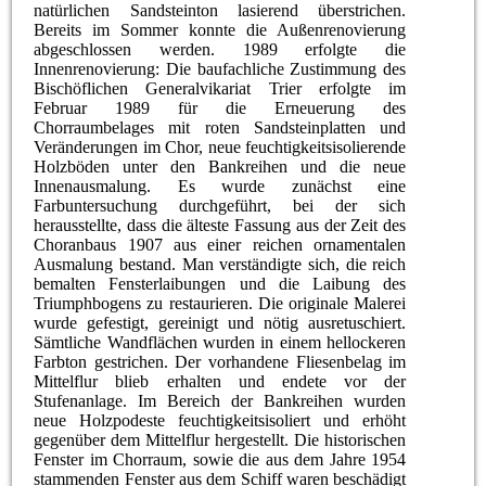
natürlichen Sandsteinton lasierend überstrichen.
Bereits im Sommer konnte die Außenrenovierung
abgeschlossen werden. 1989 erfolgte die
Innenrenovierung: Die baufachliche Zustimmung des
Bischöflichen Generalvikariat Trier erfolgte im
Februar 1989 für die Erneuerung des
Chorraumbelages mit roten Sandsteinplatten und
Veränderungen im Chor, neue feuchtigkeitsisolierende
Holzböden unter den Bankreihen und die neue
Innenausmalung. Es wurde zunächst eine
Farbuntersuchung durchgeführt, bei der sich
herausstellte, dass die älteste Fassung aus der Zeit des
Choranbaus 1907 aus einer reichen ornamentalen
Ausmalung bestand. Man verständigte sich, die reich
bemalten Fensterlaibungen und die Laibung des
Triumphbogens zu restaurieren. Die originale Malerei
wurde gefestigt, gereinigt und nötig ausretuschiert.
Sämtliche Wandflächen wurden in einem hellockeren
Farbton gestrichen. Der vorhandene Fliesenbelag im
Mittelflur blieb erhalten und endete vor der
Stufenanlage. Im Bereich der Bankreihen wurden
neue Holzpodeste feuchtigkeitsisoliert und erhöht
gegenüber dem Mittelflur hergestellt. Die historischen
Fenster im Chorraum, sowie die aus dem Jahre 1954
stammenden Fenster aus dem Schiff waren beschädigt