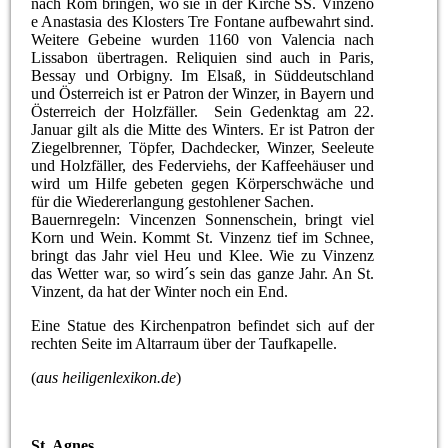
nach Rom bringen, wo sie in der Kirche SS. Vinzeno
e Anastasia des Klosters Tre Fontane aufbewahrt sind.
Weitere Gebeine wurden 1160 von Valencia nach
Lissabon übertragen. Reliquien sind auch in Paris,
Bessay und Orbigny. Im Elsaß, in Süddeutschland
und Österreich ist er Patron der Winzer, in Bayern und
Österreich der Holzfäller. Sein Gedenktag am 22.
Januar gilt als die Mitte des Winters. Er ist Patron der
Ziegelbrenner, Töpfer, Dachdecker, Winzer, Seeleute
und Holzfäller, des Federviehs, der Kaffeehäuser und
wird um Hilfe gebeten gegen Körperschwäche und
für die Wiedererlangung gestohlener Sachen.
Bauernregeln:
Vincenzen Sonnenschein, bringt viel
Korn und Wein. Kommt St. Vinzenz tief im Schnee,
bringt das Jahr viel Heu und Klee. Wie zu Vinzenz
das Wetter war, so wird´s sein das ganze Jahr. An St.
Vinzent, da hat der Winter noch ein End.
Eine Statue des Kirchenpatron befindet sich auf der
rechten Seite im Altarraum über der Taufkapelle.
(
aus heiligenlexikon.de
)
St. Agnes