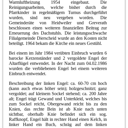
Warmluftheizung 1954 eingebaut. Die
Reinigungsarbeiten, welche bisher durch die
Pfarrkinder in regelmäßigem Turnus durchgeführt
wurden, sind neu vergeben worden. Die
Gemeinderäte von Heidweiler und Greverath
beschlossen einen weiteren finanziellen Beitrag zur
Erneuerung des Dachstuhls. Die leistungsschwache
Filialgemeinde Dierscheid wurde an den Kosten nicht
beteiligt. 1964 bekam die Kirche ein neues Gestühl.
Bei einem im Jahr 1984 verübten Einbruch wurden 6
barocke Kerzenständer und 2 vergoldete Engel der
Altarflügel entwendet. In der Nacht zum 04.02.1986
wurden die verbliebenen Engel bei einem weiteren
Einbruch entwendet.
Beschreibung der linken Engel: ca. 60-70 cm hoch
(kann auch etwas höher sein); holzgeschnitzt; ganz
vergoldet; auf kleinem Sockel stehend; ca. 200 Jahre
alt; Engel trägt Gewand und Unterkleid, welches bis
zum Sockel reicht, Obergewand reicht bis zu den
Knien, das rechte Bein ist ab Knie nach unten
sichtbar, oberhalb Knie befindet sich ein sog.
Raffknopf, Engel hält in rechter Hand einen Kelch, in
linker Hand ein Buch, schräg auf dem linken