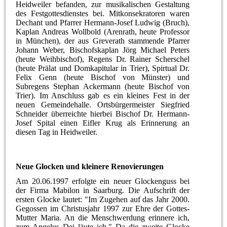
Heidweiler befanden, zur musikalischen Gestaltung
des Festgottesdienstes bei. Mitkonsekratoren waren
Dechant und Pfarrer Hermann-Josef Ludwig (Bruch),
Kaplan Andreas Wollbold (Arenrath, heute Professor
in München), der aus Greverath stammende Pfarrer
Johann Weber, Bischofskaplan Jörg Michael Peters
(heute Weihbischof), Regens Dr. Rainer Scherschel
(heute Prälat und Domkapitular in Trier), Spirtual Dr.
Felix Genn (heute Bischof von Münster) und
Subregens Stephan Ackermann (heute Bischof von
Trier). Im Anschluss gab es ein kleines Fest in der
neuen Gemeindehalle. Ortsbürgermeister Siegfried
Schneider überreichte hierbei Bischof Dr. Hermann-
Josef Spital einen Eifler Krug als Erinnerung an
diesen Tag in Heidweiler.
Neue Glocken und kleinere Renovierungen
Am 20.06.1997 erfolgte ein neuer Glockenguss bei
der Firma Mabilon in Saarburg. Die Aufschrift der
ersten Glocke lautet: "Im Zugehen auf das Jahr 2000.
Gegossen im Christusjahr 1997 zur Ehre der Gottes-
Mutter Maria. An die Menschwerdung erinnere ich,
zum Angelus Dei läute ich." Da die zweite Glocke