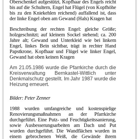
Oberschenkel aufgestützt, Kopfhaar des Engels reicht
bis auf die Schultern, Engel hat Flügel (von Kopfhöhe
bis zu den Kniekehlen reichend) auffallend ist, dass
der linke Engel oben am Gewand (Hals) Kragen hat
Beschreibung der rechten Engel: gleiche Größe;
holzgeschnitzt; auf kleinem Sockel stehend; ca. 200
Jahre alt; Gewand und Unterkleid wie bei linkem
Engel, linkes Bein sichtbar, trägt in rechter Hand
Papstkrone, Kopfhaar und Flügel wie linker Engel,
Gewand hat oben keinen Kragen
Am 21.05.1986 wurde die Pfarrkirche durch die
Kreisverwaltung Bernkastel-Wittlich unter
Denkmalschutz gestellt.
Im Jahr 1987 wurde die
Heizung erneuert.
Bilder: Peter Zenner
1988 wurden umfangreiche und kostenspielige
Renovierungsmaßnahmen an der Pfarrkirche
durchgeführt. Eine Putz- und Feuchtigkeitssanierung,
sowie Ausbesserungsarbeiten am Dach und Put
wurden durchgeführt. Die Wandflächen wurden in
einem gebrochenen Weiß, die Gewände ihrem