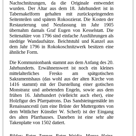
Nachschnitzungen, da die Originale entwendet
wurden. Der Altar aus dem 18. Jahrhundert ist in
Tabernakelform gehalten mit zurückspringenden
Seitenteilen und spätem Rokoozierat. Die Kosten der
Restaurierung und Neufassung im Jahr 1905
übernahm damals Graf Eugen von Kesselstatt. Die
Seitenaltäre von 1796 sind einfache Ausführungen als
niedrige Wandaufsätze. Beichtstuhl und Kanzel aus
dem Jahr 1796 in Rokokoschnitzwerk besitzen eine
ähnliche Form.
Die Kommunionbank stammt aus dem Anfang des 20.
Jahrhunderts. Erwähnenswert ist noch ein kleines
mittelalterliches Fresko am spätgotischen
Sakramentshaus (das wohl aus der alten Kirche von
1416 stammt) mit der Darstellung einer gotischen
Monstranz und anbetenden Engeln, sowie aus dem
frühen 16. Jahrhundert (vielleicht auch eher), eine
Holzfigur des Pfarrpatrons. Das Sandsteingemälde im
Renaissancestil (um eine Brüste der Muttergottes von
dem Wittlicher Künstler W. Scherl) ist der Eingang
des alten Pfarrhauses. Daneben ist eine sehr alte
Takenplatte von 1502 datiert.
Bilder: Peter Zenner, Peter Weidig, Marga Heinz,