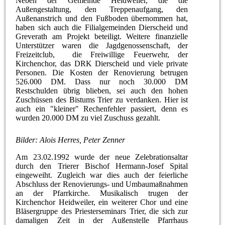
Neben der Gemeinde Heidweiler, die die
Außengestaltung, den Treppenaufgang, den
Außenanstrich und den Fußboden übernommen hat,
haben sich auch die Filialgemeinden Dierscheid und
Greverath am Projekt beteiligt. Weitere finanzielle
Unterstützer waren die Jagdgenossenschaft, der
Freizeitclub, die Freiwillige Feuerwehr, der
Kirchenchor, das DRK Dierscheid und viele private
Personen. Die Kosten der Renovierung betrugen
526.000 DM. Dass nur noch 30.000 DM
Restschulden übrig blieben, sei auch den hohen
Zuschüssen des Bistums Trier zu verdanken. Hier ist
auch ein "kleiner" Rechenfehler passiert, denn es
wurden 20.000 DM zu viel Zuschuss gezahlt.
Bilder: Alois Herres, Peter Zenner
Am 23.02.1992 wurde der neue Zelebrationsaltar
durch den Trierer Bischof Hermann-Josef Spital
eingeweiht. Zugleich war dies auch der feierliche
Abschluss der Renovierungs- und Umbaumaßnahmen
an der Pfarrkirche. Musikalisch trugen der
Kirchenchor Heidweiler, ein weiterer Chor und eine
Bläsergruppe des Priesterseminars Trier, die sich zur
damaligen Zeit in der Außenstelle Pfarrhaus