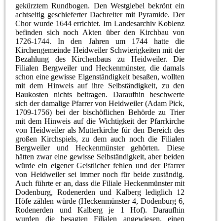
gekürztem Rundbogen. Den Westgiebel bekrönt ein
achtseitig geschieferter Dachreiter mit Pyramide. Der
Chor wurde 1644 errichtet. Im Landesarchiv Koblenz
befinden sich noch Akten über den Kirchbau von
1726-1744. In den Jahren um 1744 hatte die
Kirchengemeinde Heidweiler Schwierigkeiten mit der
Bezahlung des Kirchenbaus zu Heidweiler. Die
Filialen Bergweiler und Heckenmünster, die damals
schon eine gewisse Eigenständigkeit besaßen, wollten
mit dem Hinweis auf ihre Selbständigkeit, zu den
Baukosten nichts beitragen. Daraufhin beschwerte
sich der damalige Pfarrer von Heidweiler (Adam Pick,
1709-1756) bei der bischöflichen Behörde zu Trier
mit dem Hinweis auf die Wichtigkeit der Pfarrkirche
von Heidweiler als Mutterkirche für den Bereich des
großen Kirchspiels, zu dem auch noch die Filialen
Bergweiler und Heckenmünster gehörten. Diese
hätten zwar eine gewisse Selbständigkeit, aber beiden
würde ein eigener Geistlicher fehlen und der Pfarrer
von Heidweiler sei immer noch für beide zuständig.
Auch führte er an, dass die Filiale Heckenmünster mit
Dodenburg, Rodenerden und Kalberg lediglich 12
Höfe zählen würde (Heckenmünster 4, Dodenburg 6,
Rodenerden und Kalberg je 1 Hof). Daraufhin
wurden die besagten Filialen angewiesen, einen